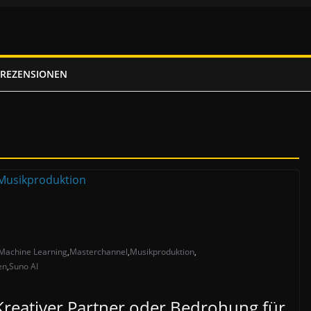
REZENSIONEN
Machine Learning
,
Masterchannel
,
Musikproduktion
,
en
,
Suno AI
Kreativer Partner oder Bedrohung für