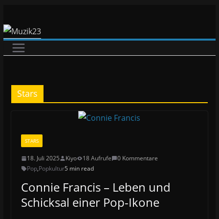
Zum
Inhalt
springen
Stars
STARS
18. Juli 2025
Kiyo
18 Aufrufe
0 Kommentare
Pop
,
Popkultur
5 min read
Connie Francis – Leben und
Schicksal einer Pop-Ikone