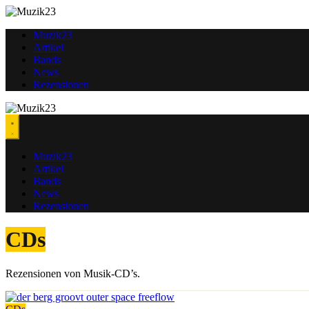
Zum
Inhalt
Muzik23
springen
Artikel
Bands
News
Rezensionen
Muzik23
Artikel
Bands
News
Rezensionen
CDs
Rezensionen von Musik-CD’s.