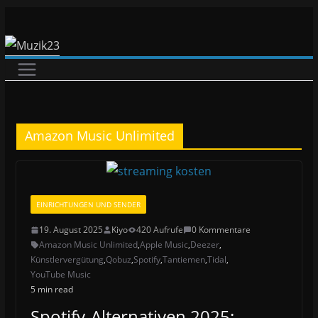
Zum
Inhalt
springen
Amazon Music Unlimited
EINRICHTUNGEN UND SENDER
19. August 2025
Kiyo
420 Aufrufe
0 Kommentare
Amazon Music Unlimited
,
Apple Music
,
Deezer
,
Künstlervergütung
,
Qobuz
,
Spotify
,
Tantiemen
,
Tidal
,
YouTube Music
5 min read
Spotify-Alternativen 2025: