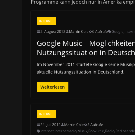
Programme kann jedoch nur in Amerika emp
INTERNET
2. August 2012
Martin Cole
6 Aufrufe
Google
,
Intern
Google Music – Möglichkeiten
Nutzungssituation in Deutsc
Im November 2011 startete Google seine Musikp
aktuelle Nutzungssituation in Deutschland.
Weiterlesen
INTERNET
24. Juli 2012
Martin Cole
5 Aufrufe
Internet
,
Internetradio
,
Musik
,
Popkultur
,
Radio
,
Radiosende