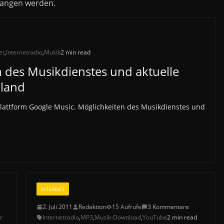
fangen werden.
et
,
Internetradio
,
Musik
2 min read
 des Musikdienstes und aktuelle
hland
lattform Google Music. Möglichkeiten des Musikdienstes und
INTERNET
2. Juli 2011
Redaktion
15 Aufrufe
3 Kommentare
r
Internetradio
,
MP3
,
Musik-Download
,
YouTube
2 min read