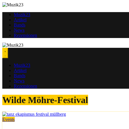
Zum
Inhalt
Muzik23
springen
Artikel
Bands
News
Rezensionen
Muzik23
Artikel
Bands
News
Rezensionen
Wilde Möhre-Festival
Events