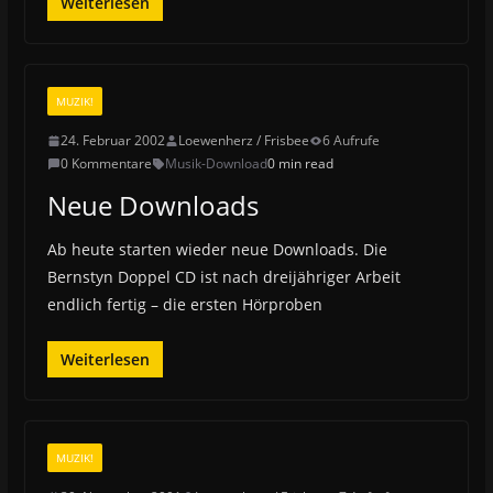
Weiterlesen
MUZIK!
24. Februar 2002
Loewenherz / Frisbee
6 Aufrufe
0 Kommentare
Musik-Download
0 min read
Neue Downloads
Ab heute starten wieder neue Downloads. Die
Bernstyn Doppel CD ist nach dreijähriger Arbeit
endlich fertig – die ersten Hörproben
Weiterlesen
MUZIK!