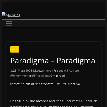
Zum
Inhalt
springen
MCS
Paradigma – Paradigma
23. März 1998
Loewenherz / Frisbee
5 Aufrufe
0 Kommentare
Paradigma
0 min read
veröffentlicht in der Kick’n’Roll Nr. 19, März 98
Das Studio-Duo Ricarda Moufang und Peter Bundrück
produziert richtig gute, englischsprachige Popsongs,