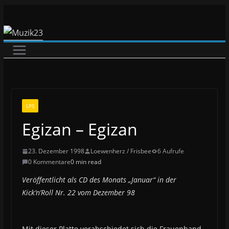
Zum
Inhalt
springen
LPS
Egizan – Egizan
23. Dezember 1998
Loewenherz / Frisbee
6 Aufrufe
0 Kommentare
0 min read
Veröffentlicht als CD des Monats „Januar“ in der
Kick’n’Roll Nr. 22 vom Dezember 98
Mit dieser Platte verabschiedet sich die Frauenband